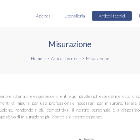
Azienda
Utensileria
Articoli tecnici
Misurazione
Home
>>
Articoli tecnici
>>
Misurazione
empre attenti alle esigenze dei clienti e quindi alle richieste del mercato, 
menti di misura per uso professionale necessari per misurare, tarare e 
uzione, rendendola più competitiva. Il nostro personale è a disposizi
ispositivo di misurazione più idoneo alle vostre esigenze.
livelle