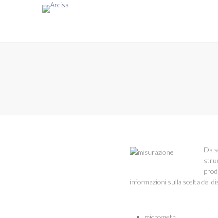
Da s
stru
prod
informazioni sulla scelta del d
micrometri